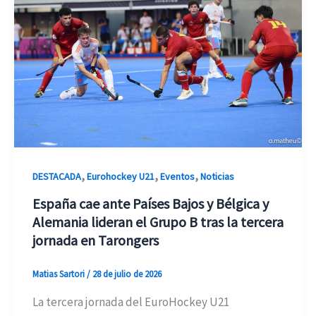
,
,
,
DESTACADA
Eurohockey U21
Eventos
Noticias
España cae ante Países Bajos y Bélgica y
Alemania lideran el Grupo B tras la tercera
jornada en Tarongers
Matias Sartori
/
28 de julio de 2026
La tercera jornada del EuroHockey U21