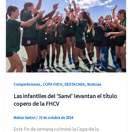
,
,
,
Competiciones
COPA FHCV
DESTACADA
Noticias
Las infantiles del ‘Sanvi’ levantan el título
copero de la FHCV
Matias Sartori
/
23 de octubre de 2024
Este fin de semana culminó la Copa de la