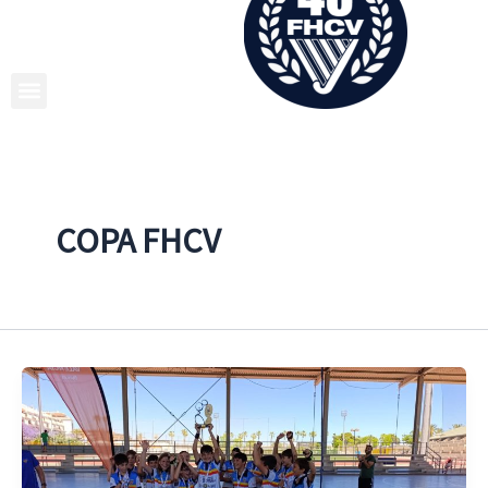
Ir
al
contenido
COPA FHCV