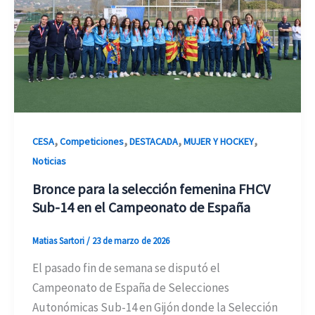
,
,
,
,
CESA
Competiciones
DESTACADA
MUJER Y HOCKEY
Noticias
Bronce para la selección femenina FHCV
Sub-14 en el Campeonato de España
Matias Sartori
/
23 de marzo de 2026
El pasado fin de semana se disputó el
Campeonato de España de Selecciones
Autonómicas Sub-14 en Gijón donde la Selección