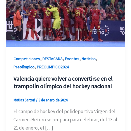
,
,
,
,
Competiciones
DESTACADA
Eventos
Noticias
,
Preolímpico
PREOLIMPICO2024
Valencia quiere volver a convertirse en el
trampolín olímpico del hockey nacional
Matias Sartori
/
3 de enero de 2024
El campo de hockey del polideportivo Virgen del
Carmen-Beteró se prepara para celebrar, del 13 al
21 de enero, el […]