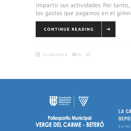
impartir sus actividades. Por tant
los gastos que pagamos en el gimna
CONTINUE READING
22/02/2024
0
LA C
DEPO
16/0