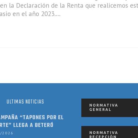
o, en la Declaración de la Renta que realicemos 
sio en el año 2023.
ULTIMAS NOTICIAS
NORMATIVA
GENERAL
AMPAÑA “TAPONES POR EL
RTE” LLEGA A BETERÓ
2/2026
NORMATIVA
RECEPCIÓN