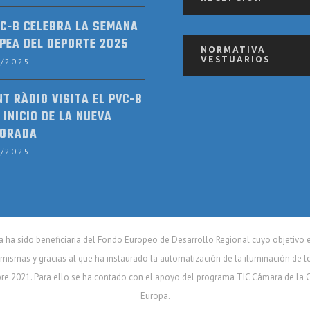
VC-B CELEBRA LA SEMANA
PEA DEL DEPORTE 2025
NORMATIVA
VESTUARIOS
9/2025
NT RÀDIO VISITA EL PVC-B
 INICIO DE LA NUEVA
ORADA
9/2025
ha sido beneficiaria del Fondo Europeo de Desarrollo Regional cuyo objetivo es 
mismas y gracias al que ha instaurado la automatización de la iluminación de l
bre 2021. Para ello se ha contado con el apoyo del programa TIC Cámara de la
Europa.