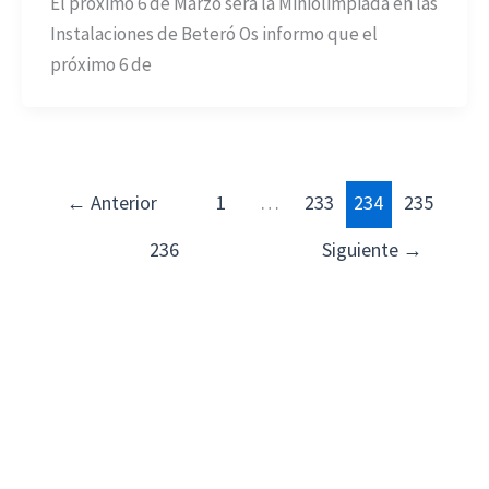
El próximo 6 de Marzo será la Miniolimpiada en las
Instalaciones de Beteró Os informo que el
próximo 6 de
←
Anterior
1
…
233
234
235
236
Siguiente
→