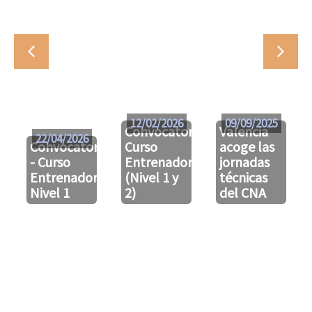
12/02/2026
09/09/2025
Convocatoria
Valencia
22/04/2026
Convocatoria
Curso
acoge las
- Curso
Entrenador
jornadas
Entrenador/a
(Nivel 1 y
técnicas
Nivel 1
2)
del CNA