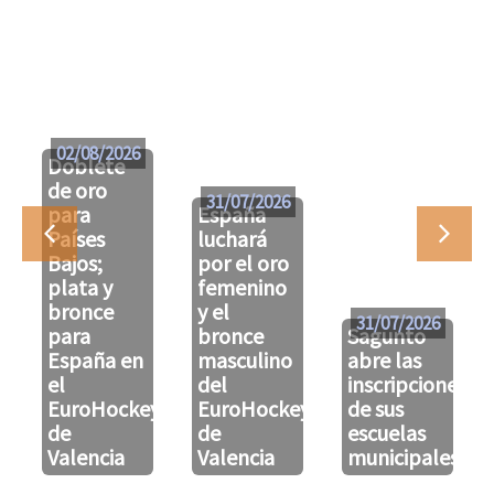
02/08/2026
Doblete
de oro
31/07/2026
para
España
Países
luchará
Bajos;
por el oro
plata y
femenino
bronce
y el
31/07/2026
para
bronce
Sagunto
España en
masculino
abre las
el
del
inscripciones
EuroHockeyU21
EuroHockeyU21
de sus
de
de
escuelas
Valencia
Valencia
municipales