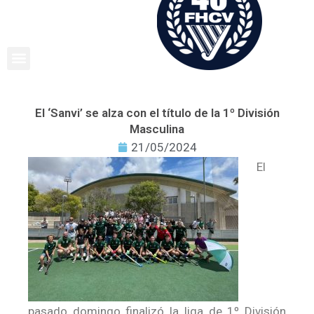
Ir
al
contenido
El ‘Sanvi’ se alza con el título de la 1º División
Masculina
21/05/2024
El
pasado domingo finalizó la liga de 1º División