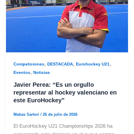
,
,
,
Competiciones
DESTACADA
Eurohockey U21
,
Eventos
Noticias
Javier Perea: “Es un orgullo
representar al hockey valenciano en
este EuroHockey”
Matias Sartori
/
26 de julio de 2026
El EuroHockey U21 Championships 2026 ha