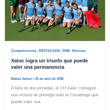
,
,
,
Competiciones
DESTACADA
DHB
Noticias
Xaloc logra un triunfo que puede
valer una permanencia
Matias Sartori
/
20 de abril de 2026
A falta de dos jornadas, el CH Xaloc consiguió
una victoria de prestigio ante el Covadonga que
puede valer una