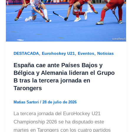
,
,
,
DESTACADA
Eurohockey U21
Eventos
Noticias
España cae ante Países Bajos y
Bélgica y Alemania lideran el Grupo
B tras la tercera jornada en
Tarongers
Matias Sartori
/
28 de julio de 2026
La tercera jornada del EuroHockey U21
Championship 2026 se ha disputado este
martes en Tarongers con los cuatro partidos