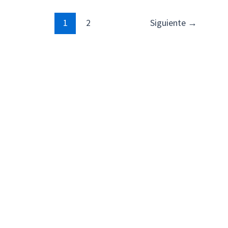
1
2
Siguiente
→