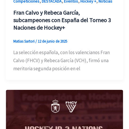
,
,
,
,
Competiciones
DESTACADA
Eventos
Hockey +
Noticias
Fran Calvo y Rebeca García,
subcampeones con España del Torneo 3
Naciones de Hockey+
Matias Sartori
/
12 de junio de 2025
La selección española, con los valencianos Fran
Calvo (FHCV) y Rebeca García (VCH), firmó una
meritoria segunda posición en el