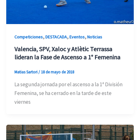
,
,
,
Competiciones
DESTACADA
Eventos
Noticias
Valencia, SPV, Xaloc y Atlètic Terrassa
lideran la Fase de Ascenso a 1° Femenina
Matias Sartori
/
18 de mayo de 2018
La segunda jornada por el ascenso a la 1ª División
Femenina, se ha cerrado en la tarde de este
viernes