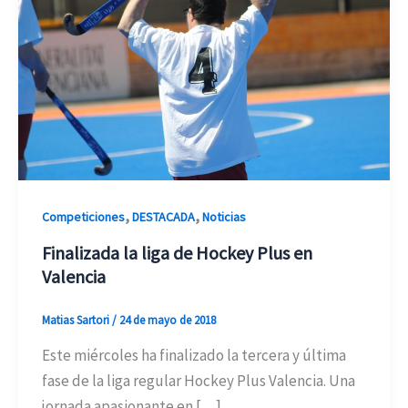
,
,
Competiciones
DESTACADA
Noticias
Finalizada la liga de Hockey Plus en
Valencia
Matias Sartori
/
24 de mayo de 2018
Este miércoles ha finalizado la tercera y última
fase de la liga regular Hockey Plus Valencia. Una
jornada apasionante en […]