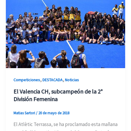
,
,
Competiciones
DESTACADA
Noticias
El Valencia CH, subcampeón de la 2°
División Femenina
Matias Sartori
/
20 de mayo de 2018
El Atlètic Terrassa, se ha proclamado esta mañana