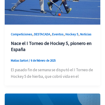
,
,
,
,
Competiciones
DESTACADA
Eventos
Hockey 5
Noticias
Nace el I Torneo de Hockey 5, pionero en
España
Matias Sartori
/
6 de febrero de 2025
El pasado fin de semana se disputó el I Torneo de
Hockey 5 de hierba, que cobró vida en el