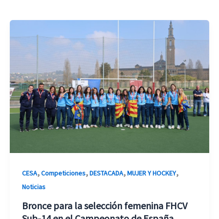
,
,
,
,
CESA
Competiciones
DESTACADA
MUJER Y HOCKEY
Noticias
Bronce para la selección femenina FHCV
Sub-14 en el Campeonato de España