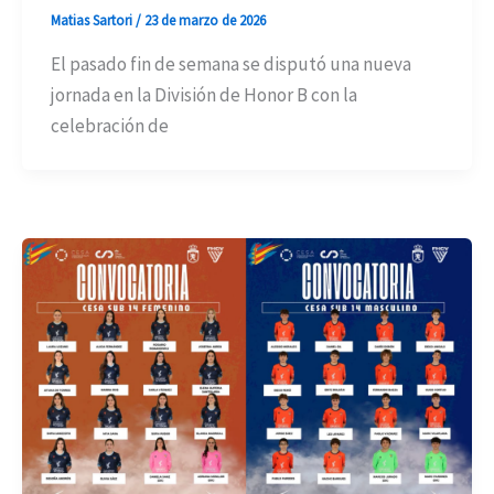
Matias Sartori
/
23 de marzo de 2026
El pasado fin de semana se disputó una nueva
jornada en la División de Honor B con la
celebración de