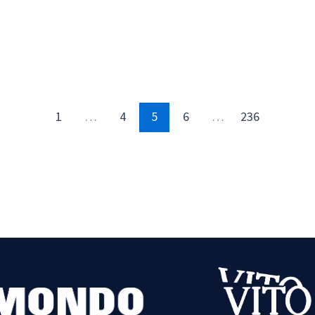
1
…
4
5
6
…
236