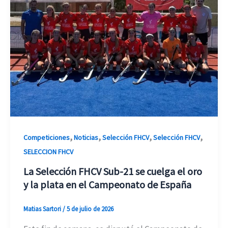
,
,
,
,
Competiciones
Noticias
Selección FHCV
Selección FHCV
SELECCION FHCV
La Selección FHCV Sub-21 se cuelga el oro
y la plata en el Campeonato de España
Matias Sartori
/
5 de julio de 2026