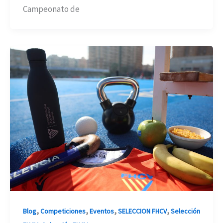
Campeonato de
,
,
,
,
Blog
Competiciones
Eventos
SELECCION FHCV
Selección